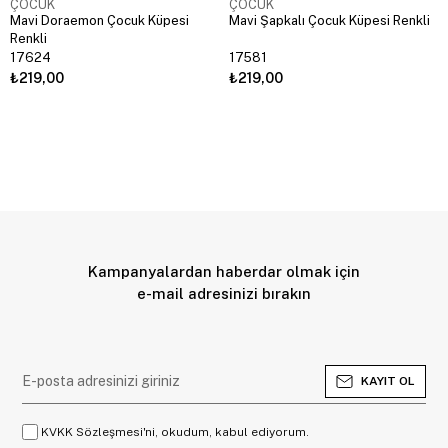
ÇOCUK
ÇOCUK
Mavi Doraemon Çocuk Küpesi
Mavi Şapkalı Çocuk Küpesi Renkli
Renkli
17624
17581
₺219,00
₺219,00
Kampanyalardan haberdar olmak için
e-mail adresinizi bırakın
KAYIT OL
KVKK Sözleşmesi'ni, okudum, kabul ediyorum.