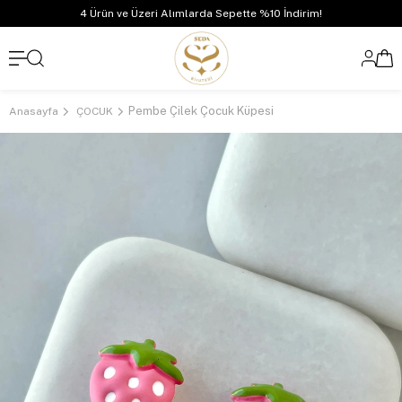
4 Ürün ve Üzeri Alımlarda Sepette %10 İndirim!
Pembe Çilek Çocuk Küpesi
Anasayfa
ÇOCUK