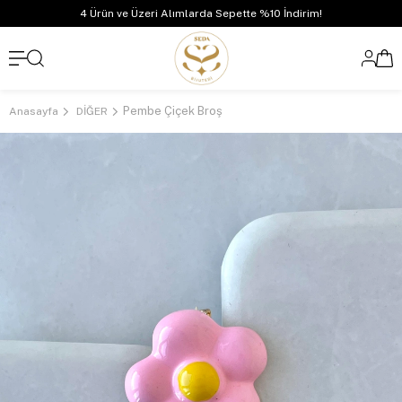
4 Ürün ve Üzeri Alımlarda Sepette %10 İndirim!
Pembe Çiçek Broş
Anasayfa
DİĞER