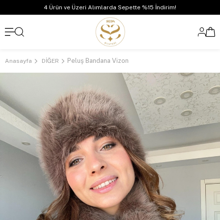
4 Ürün ve Üzeri Alımlarda Sepette %15 İndirim!
Peluş Bandana Vizon
Anasayfa
DİĞER