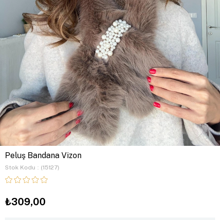
Peluş Bandana Vizon
Stok Kodu
(15127)
₺309,00