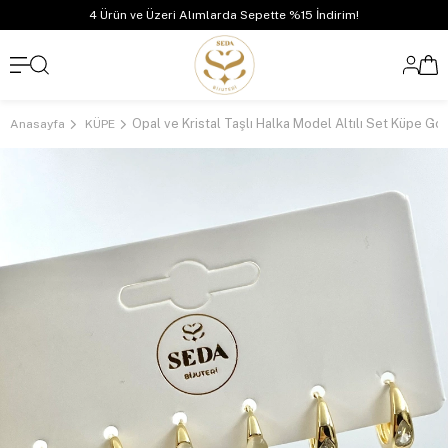
4 Ürün ve Üzeri Alımlarda Sepette %15 İndirim!
Opal ve Kristal Taşlı Halka Model Altılı Set Küpe Go
Anasayfa
KÜPE