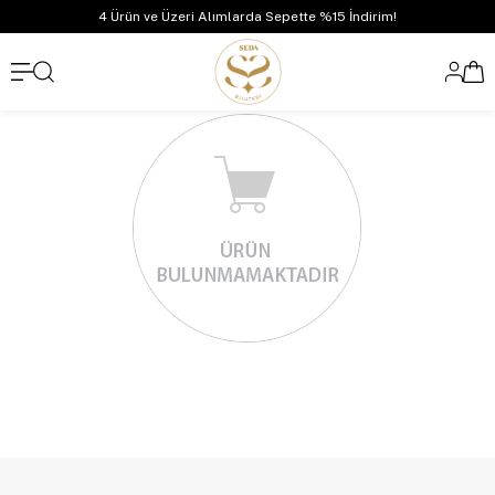
4 Ürün ve Üzeri Alımlarda Sepette %15 İndirim!