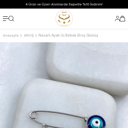
4 Ürün ve Üzeri Alımlarda Sepette %10 İndirim!
Nazarlı Ayak İzi Bebek Broş Gümüş
Anasayfa
BROŞ