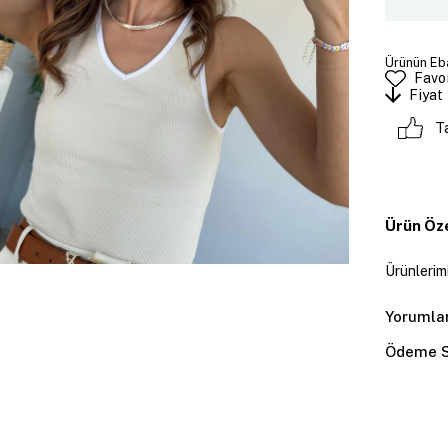
Ürünün Eba
Favor
Fiyat
T
Ürün Öze
Ürünlerimi
Yorumla
Ödeme S