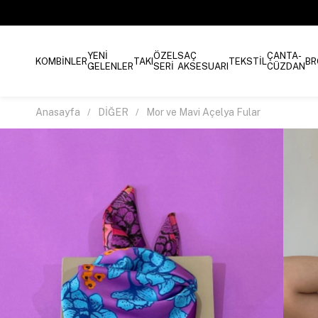
YENİ
ÖZEL
SAÇ
ÇANTA-
KOMBİNLER
TAKI
TEKSTİL
BR
GELENLER
SERİ
AKSESUARI
CÜZDAN
Anasayfa
DİĞER
Mor ve Mavi Açelya Fular