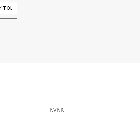
YIT OL
KVKK