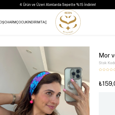
4 Ürün ve Üzeri Alımlarda Sepette %15 İndirim!
OŞ
CHARM
ÇOCUK
İNDİRİM
TAÇ
Mor v
Stok Kod
₺159,