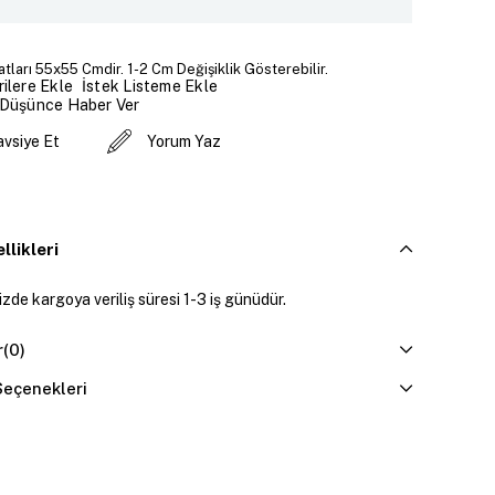
tları 55x55 Cmdir. 1-2 Cm Değişiklik Gösterebilir.
İstek Listeme Ekle
ilere Ekle
 Düşünce Haber Ver
avsiye Et
Yorum Yaz
llikleri
zde kargoya veriliş süresi 1-3 iş günüdür.
r
(0)
eçenekleri