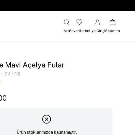
Ara
Favorilerim
Üye Girişi
Sepetim
e Mavi Açelya Fular
u
(14773)
00
Ürün stoklarımızda kalmamıştır.