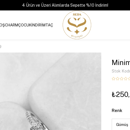
4 Ürün ve Üzeri Alımlarda Sepette %10 İndirim!
OŞ
CHARM
ÇOCUK
İNDİRİM
TAÇ
ş
Minim
Stok Kod
₺250
Renk