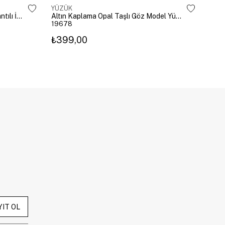
YÜZÜK
YÜZ
Altın Kaplama Damla Kristal Sallantılı İkili Yüzük Gold
Altın Kaplama Opal Taşlı Göz Model Yüzük Pembe
19678
196
₺399,00
₺3
YIT OL