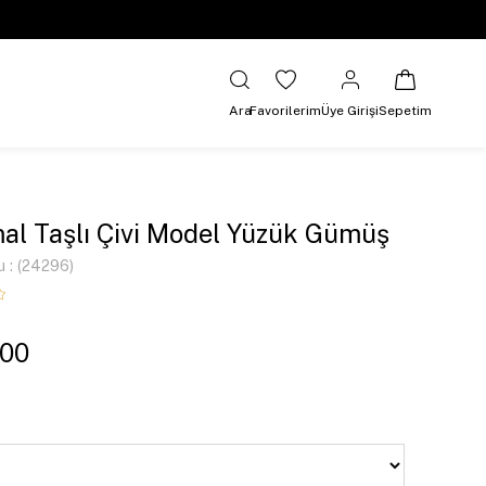
Ara
Favorilerim
Üye Girişi
Sepetim
al Taşlı Çivi Model Yüzük Gümüş
u
(24296)
,00