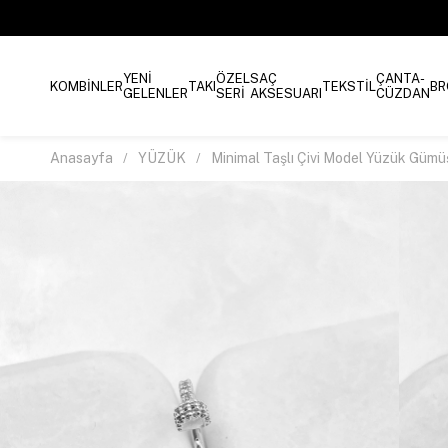
YENİ
ÖZEL
SAÇ
ÇANTA-
KOMBİNLER
TAKI
TEKSTİL
BR
GELENLER
SERİ
AKSESUARI
CÜZDAN
Anasayfa
YÜZÜK
Minimal Taşlı Çivi Model Yüzük Gümü