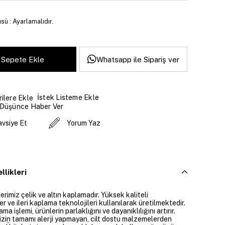
sü : Ayarlamalıdır.
Whatsapp ile Sipariş ver
İstek Listeme Ekle
ilere Ekle
 Düşünce Haber Ver
avsiye Et
Yorum Yaz
llikleri
rimiz çelik ve altın kaplamadır. Yüksek kaliteli
 ve ileri kaplama teknolojileri kullanılarak üretilmektedir.
ama işlemi, ürünlerin parlaklığını ve dayanıklılığını artırır.
izin tamamı alerji yapmayan, cilt dostu malzemelerden