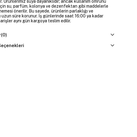
ir. Ürünlerimiz suya dayanıklıdır; ancak kullanım ömrünü
çin su, parfüm, kolonya ve dezenfektan gibi maddelerle
mesi önerilir. Bu sayede, ürünlerin parlaklığı ve
 uzun süre korunur. İş günlerinde saat 16:00 ya kadar
parişler aynı gün kargoya teslim edilir.
r
(0)
eçenekleri