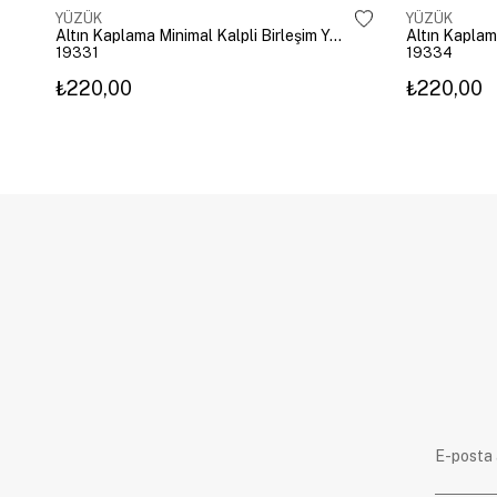
YÜZÜK
YÜZÜK
Altın Kaplama Minimal Kalpli Birleşim Yüzük Gold
Altın Kaplam
19331
19334
₺220,00
₺220,00