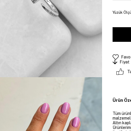
Yüzük Ölçü
Favor
Fiyat
T
Ürün Öze
Tüm ürünle
malzemeler
Altın kapl
Ürünlerim