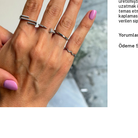
üretilmişt
uzatmak i
temas etme
kaplaması
verilen si
Yorumla
Ödeme S