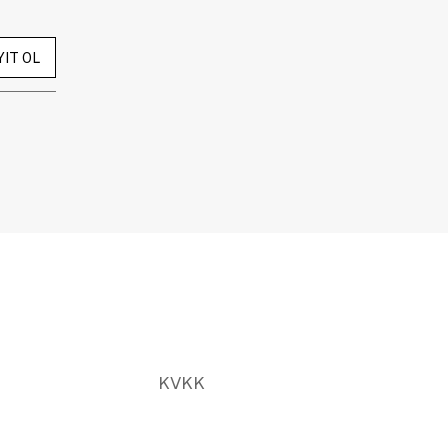
YIT OL
KVKK