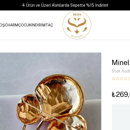
4 Ürün ve Üzeri Alımlarda Sepette %15 İndirim!
OŞ
CHARM
ÇOCUK
İNDİRİM
TAÇ
Minel
Stok Kod
₺269