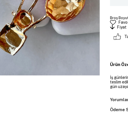
Broş Boyut
Favor
Fiyat
T
Ürün Öze
İş günler
teslim edi
gün uzayab
Yorumla
Ödeme S