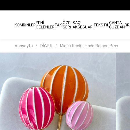
YENİ
ÖZEL
SAÇ
ÇANTA-
KOMBİNLER
TAKI
TEKSTİL
BR
GELENLER
SERİ
AKSESUARI
CÜZDAN
Anasayfa
DİĞER
Mineli Renkli Hava Balonu Broş