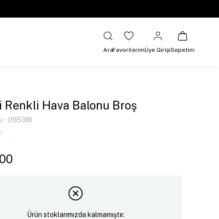
Ara
Favorilerim
Üye Girişi
Sepetim
i Renkli Hava Balonu Broş
u
(16538)
,00
Ürün stoklarımızda kalmamıştır.