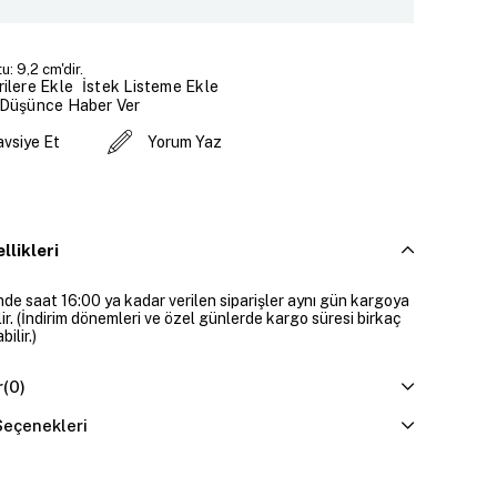
u: 9,2 cm'dir.
İstek Listeme Ekle
ilere Ekle
 Düşünce Haber Ver
avsiye Et
Yorum Yaz
llikleri
inde saat 16:00 ya kadar verilen siparişler aynı gün kargoya
lir. (İndirim dönemleri ve özel günlerde kargo süresi birkaç
ilir.)
r
(0)
eçenekleri