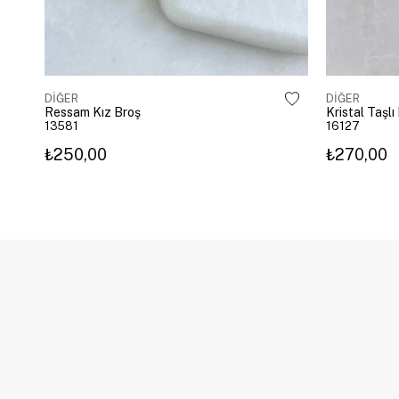
DİĞER
DİĞER
Ressam Kız Broş
Kristal Taşl
13581
16127
₺250,00
₺270,00