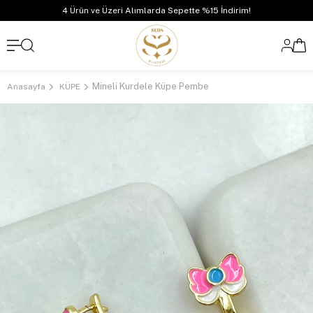
4 Ürün ve Üzeri Alımlarda Sepette %15 İndirim!
Mineli Kurdele Küpe Pembe
Anasayfa
KÜPE