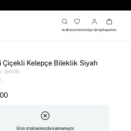
Ara
Favorilerim
Üye Girişi
Sepetim
i Çiçekli Kelepçe Bileklik Siyah
u
(24105)
,00
Ürün stoklarımızda kalmamıştır.