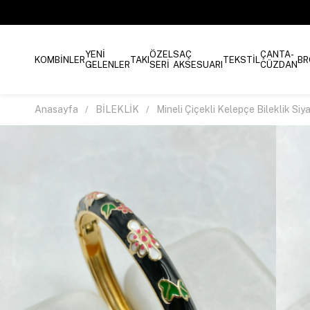
YENİ
ÖZEL
SAÇ
ÇANTA-
KOMBİNLER
TAKI
TEKSTİL
BR
GELENLER
SERİ
AKSESUARI
CÜZDAN
Anasayfa
BİLEKLİK
Mineli Çiçekli Kelepçe Bileklik Siy