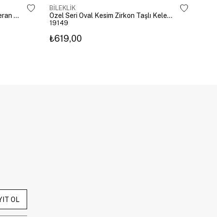
BİLEKLİK
BİLE
Altın Kaplama Emoji Model Şahmeran Gümüş
Özel Seri Oval Kesim Zirkon Taşlı Kelepçe Gold
19149
192
₺619,00
₺27
YIT OL