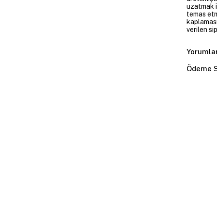
uzatmak i
temas etme
kaplaması
verilen si
Yorumla
Ödeme S