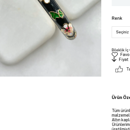
Renk
Bileklik İç
Favor
Fiyat
T
Ürün Öze
Tüm ürünle
malzemeler
Altın kapl
Ürünlerim
üretilmişt