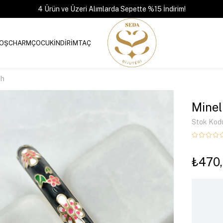
4 Ürün ve Üzeri Alımlarda Sepette %15 İndirim!
OŞ
CHARM
ÇOCUK
İNDİRİM
TAÇ
ah
Minel
Stok Kod
₺470