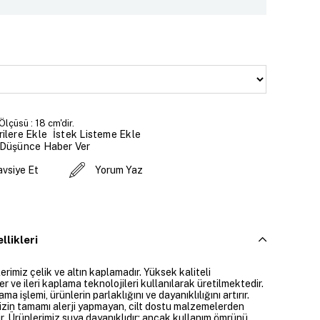
 Ölçüsü : 18 cm'dir.
İstek Listeme Ekle
ilere Ekle
 Düşünce Haber Ver
avsiye Et
Yorum Yaz
llikleri
rimiz çelik ve altın kaplamadır. Yüksek kaliteli
 ve ileri kaplama teknolojileri kullanılarak üretilmektedir.
ama işlemi, ürünlerin parlaklığını ve dayanıklılığını artırır.
izin tamamı alerji yapmayan, cilt dostu malzemelerden
ir. Ürünlerimiz suya dayanıklıdır; ancak kullanım ömrünü