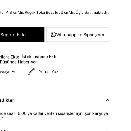
u : 4.9 cm'dir. Küçük Toka Boyutu : 2 cm'dir. Üçlü Satılmaktadır.
Whatsapp ile Sipariş ver
İstek Listeme Ekle
ilere Ekle
 Düşünce Haber Ver
avsiye Et
Yorum Yaz
llikleri
inde saat 16:00’ya kadar verilen siparişler aynı gün kargoya
ir.