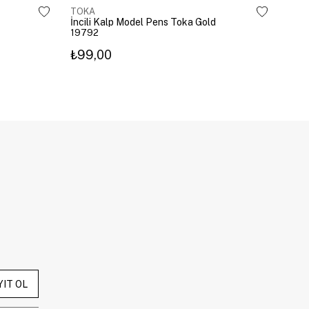
TOKA
TOK
İncili Kalp Model Pens Toka Gold
Kira
19792
203
₺99,00
₺3
YIT OL