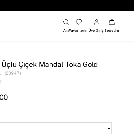
Ara
Favorilerim
Üye Girişi
Sepetim
 Üçlü Çiçek Mandal Toka Gold
u
(23947)
,00