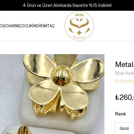
4 Ürün ve Üzeri Alımlarda Sepette %15 İndirim!
OŞ
CHARM
ÇOCUK
İNDİRİM
TAÇ
Metal
Stok Kod
₺260
Renk