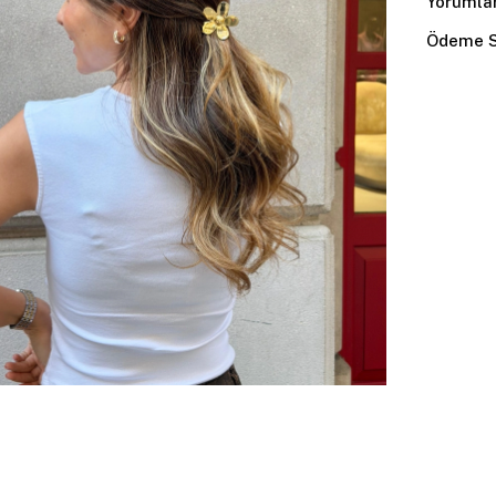
Yorumla
Ödeme S