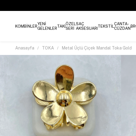
YENİ
ÖZEL
SAÇ
ÇANTA-
KOMBİNLER
TAKI
TEKSTİL
BR
GELENLER
SERİ
AKSESUARI
CÜZDAN
Anasayfa
TOKA
Metal Üçlü Çiçek Mandal Toka Gold