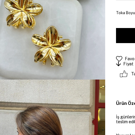
Toka Boyut
Favor
Fiyat
T
Ürün Öze
İş günler
teslim edil