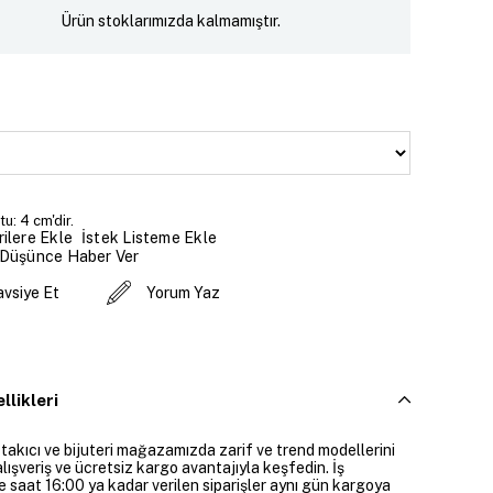
Ürün stoklarımızda kalmamıştır.
u: 4 cm'dir.
İstek Listeme Ekle
ilere Ekle
 Düşünce Haber Ver
avsiye Et
Yorum Yaz
llikleri
 takıcı ve bijuteri mağazamızda zarif ve trend modellerini
alışveriş ve ücretsiz kargo avantajıyla keşfedin. İş
e saat 16:00 ya kadar verilen siparişler aynı gün kargoya