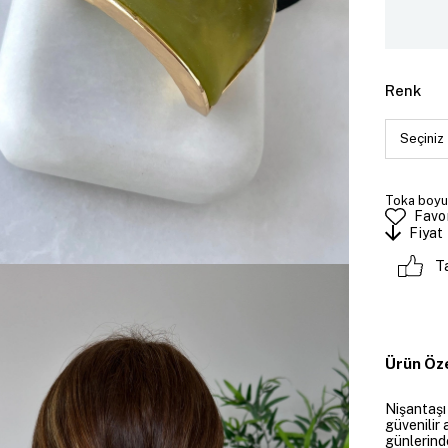
Renk
Toka boyut
Favor
Fiyat
T
Ürün Öze
Nişantaşı
güvenilir 
günlerind