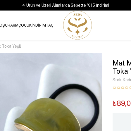
4 Ürün ve Üzeri Alımlarda Sepette %15 İndirim!
OŞ
CHARM
ÇOCUK
İNDİRİM
TAÇ
 Toka Yeşil
Mat 
Toka 
Stok Kod
₺89,