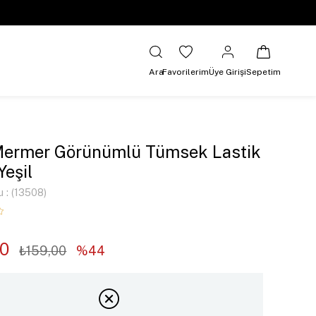
Ara
Favorilerim
Üye Girişi
Sepetim
Mermer Görünümlü Tümsek Lastik
Yeşil
u
(13508)
00
₺159,00
44