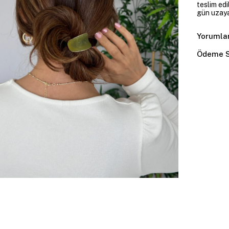
teslim edi
gün uzayab
Yorumla
Ödeme S