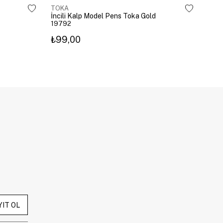
TOKA
TOK
İncili Kalp Model Pens Toka Gold
Kira
19792
203
₺99,00
₺3
YIT OL