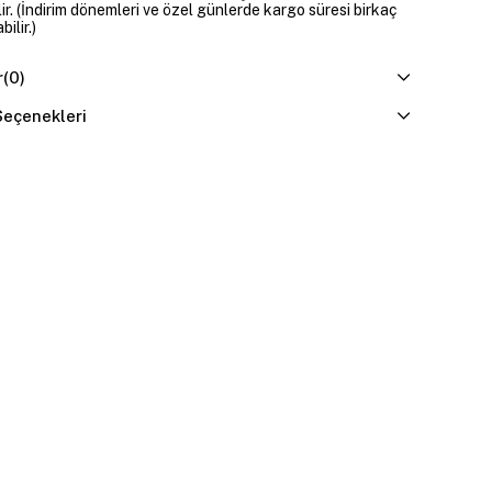
lir. (İndirim dönemleri ve özel günlerde kargo süresi birkaç
ilir.)
r
(0)
eçenekleri