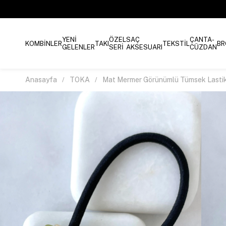
YENİ
ÖZEL
SAÇ
ÇANTA-
KOMBİNLER
TAKI
TEKSTİL
BR
GELENLER
SERİ
AKSESUARI
CÜZDAN
Anasayfa
TOKA
Mat Mermer Görünümlü Tümsek Lastik