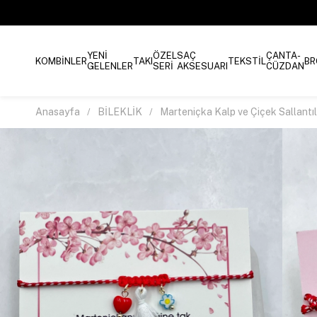
YENİ
ÖZEL
SAÇ
ÇANTA-
KOMBİNLER
TAKI
TEKSTİL
BR
GELENLER
SERİ
AKSESUARI
CÜZDAN
Anasayfa
BİLEKLİK
Marteniçka Kalp ve Çiçek Sallantılı