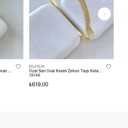
BİLEKLİK
BİLE
Altın Kaplama Emoji Model Şahmeran Gümüş
Özel Seri Oval Kesim Zirkon Taşlı Kelepçe Gold
19149
192
₺619,00
₺27