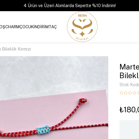
4 Ürün ve Üzeri Alımlarda Sepette %10 İndirim!
OŞ
CHARM
ÇOCUK
İNDİRİM
TAÇ
 Bileklik Kırmızı
Marte
Bilekl
Stok Kod
₺180,