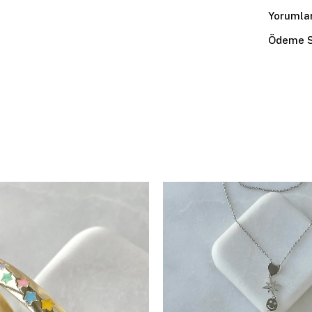
Yorumla
Ödeme S