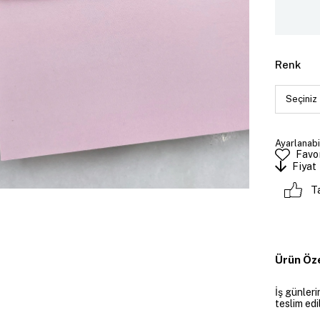
Renk
Ayarlanabi
Favor
Fiyat
T
Ürün Öze
İş günler
teslim edil