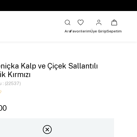
Ara
Favorilerim
Üye Girişi
Sepetim
niçka Kalp ve Çiçek Sallantılı
ik Kırmızı
u
(22537)
00