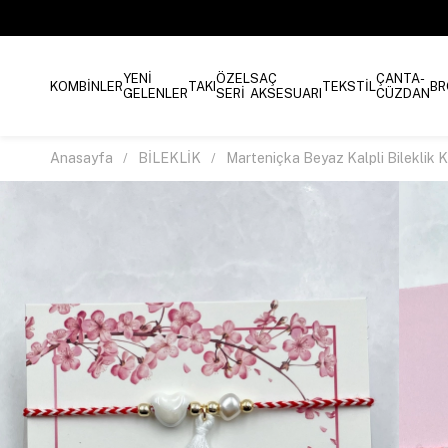
YENİ
ÖZEL
SAÇ
ÇANTA-
KOMBİNLER
TAKI
TEKSTİL
BR
GELENLER
SERİ
AKSESUARI
CÜZDAN
Anasayfa
BİLEKLİK
Marteniçka Beyaz Kalpli Bileklik K