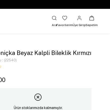
Ara
Favorilerim
Üye Girişi
Sepetim
niçka Beyaz Kalpli Bileklik Kırmızı
u
(22540)
00
Ürün stoklarımızda kalmamıştır.