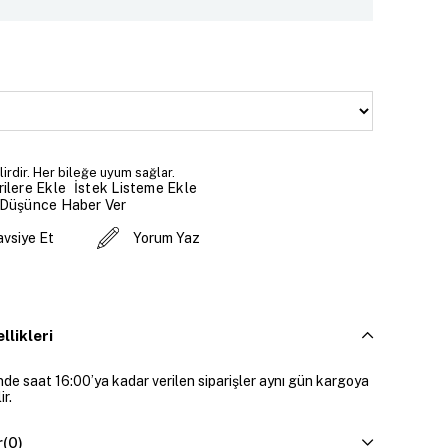
lirdir. Her bileğe uyum sağlar.
İstek Listeme Ekle
ilere Ekle
 Düşünce Haber Ver
avsiye Et
Yorum Yaz
llikleri
inde saat 16:00’ya kadar verilen siparişler aynı gün kargoya
ir.
r
(0)