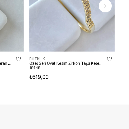
BİLEKLİK
BİLE
Altın Kaplama Emoji Model Şahmeran Gümüş
Özel Seri Oval Kesim Zirkon Taşlı Kelepçe Gold
19149
192
₺619,00
₺27