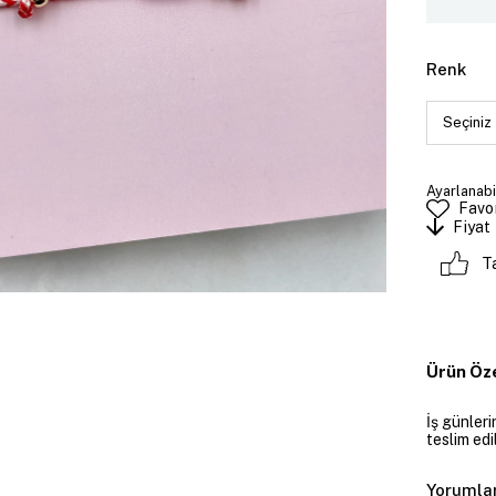
Renk
Ayarlanabi
Favor
Fiyat
T
Ürün Öze
İş günler
teslim edil
Yorumla