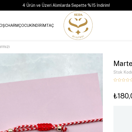
4 Ürün ve Üzeri Alımlarda Sepette %15 İndirim!
OŞ
CHARM
ÇOCUK
İNDİRİM
TAÇ
ırmızı
Marte
Stok Kod
₺180,