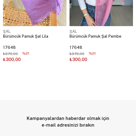
ŞAL
ŞAL
Bürümcük Pamuk Şal Lila
Bürümcük Pamuk Şal Pembe
17648
17648
%21
%21
₺379,00
₺379,00
₺300,00
₺300,00
Kampanyalardan haberdar olmak için
e-mail adresinizi bırakın