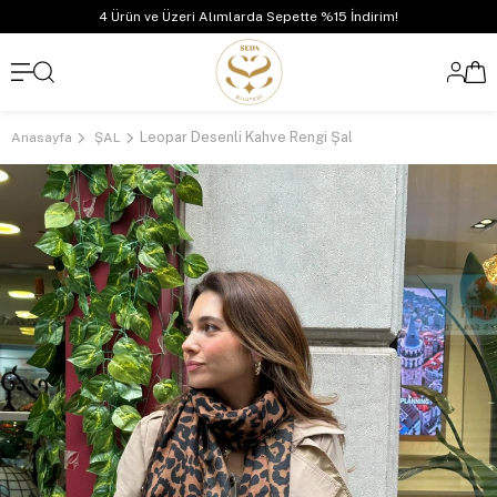
4 Ürün ve Üzeri Alımlarda Sepette %15 İndirim!
Leopar Desenli Kahve Rengi Şal
Anasayfa
ŞAL