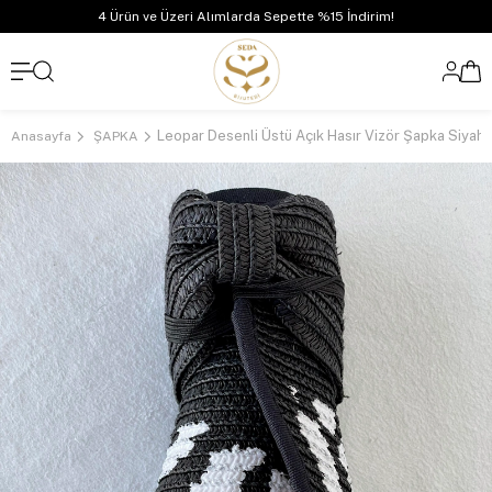
4 Ürün ve Üzeri Alımlarda Sepette %15 İndirim!
Leopar Desenli Üstü Açık Hasır Vizör Şapka Siyah
Anasayfa
ŞAPKA