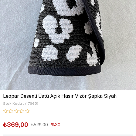
Leopar Desenli Üstü Açık Hasır Vizör Şapka Siyah
Stok Kodu
(17665)
₺369,00
₺529,00
30