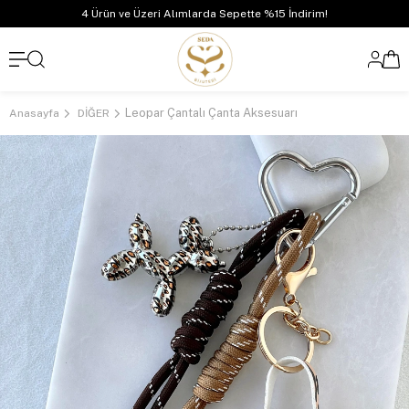
4 Ürün ve Üzeri Alımlarda Sepette %15 İndirim!
Leopar Çantalı Çanta Aksesuarı
Anasayfa
DİĞER