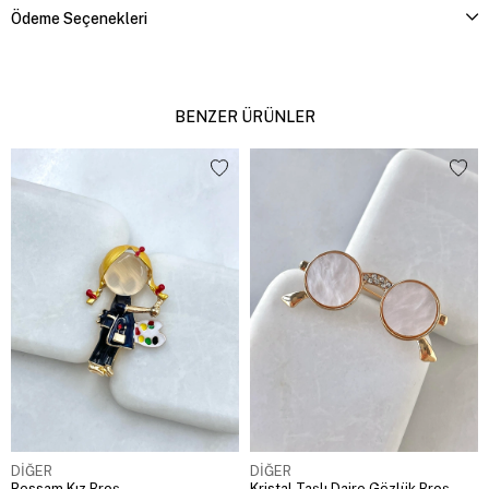
Ödeme Seçenekleri
BENZER ÜRÜNLER
DİĞER
DİĞER
Ressam Kız Broş
Kristal Taşlı Daire Gözlük Broş