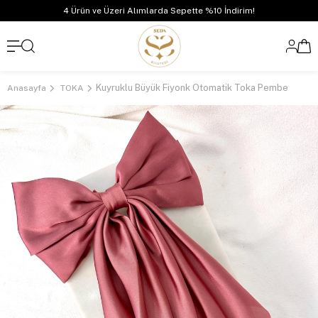
4 Ürün ve Üzeri Alımlarda Sepette %10 İndirim!
Kuyruklu Büyük Fiyonk Otomatik Toka Pembe
Anasayfa
TOKA