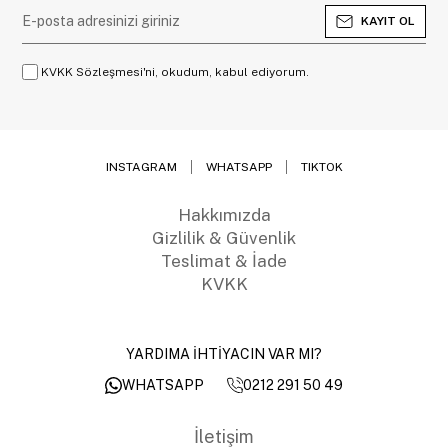
KAYIT OL
KVKK Sözleşmesi'ni, okudum, kabul ediyorum.
INSTAGRAM
WHATSAPP
TIKTOK
Hakkımızda
Gizlilik & Güvenlik
Teslimat & İade
KVKK
YARDIMA İHTİYACIN VAR MI?
0212 291 50 49
WHATSAPP
İletişim