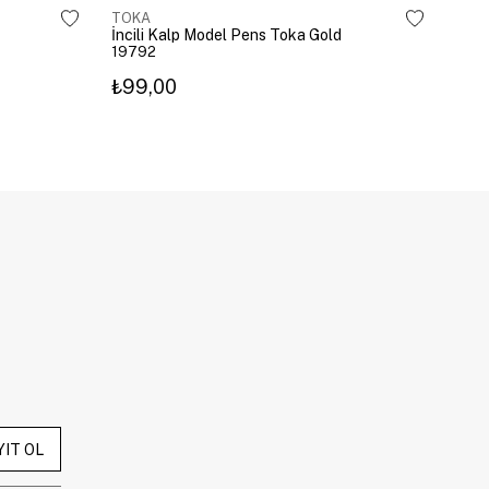
TOKA
TOK
İncili Kalp Model Pens Toka Gold
Kira
19792
203
₺99,00
₺3
YIT OL