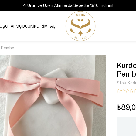
4 Ürün ve Üzeri Alımlarda Sepette %10 İndirim!
OŞ
CHARM
ÇOCUK
İNDİRİM
TAÇ
a Pembe
Kurde
Pemb
Stok Kod
₺89,