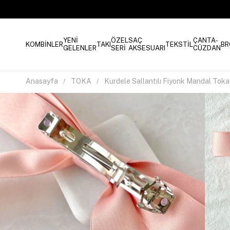
YENİ
ÖZEL
SAÇ
ÇANTA-
KOMBİNLER
TAKI
TEKSTİL
BR
GELENLER
SERİ
AKSESUARI
CÜZDAN
Anasayfa
TOKA
Kurdele Sallantılı Fiyonk Mandal Tok