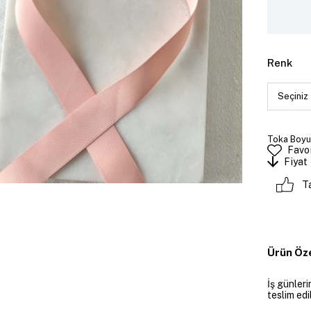
Renk
Toka Boyut
Favor
Fiyat
T
Ürün Öze
İş günler
teslim edil