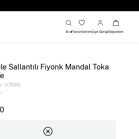
Ara
Favorilerim
Üye Girişi
Sepetim
le Sallantılı Fiyonk Mandal Toka
e
u
(17630)
00