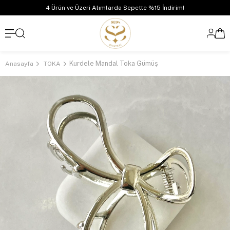
4 Ürün ve Üzeri Alımlarda Sepette %15 İndirim!
Kurdele Mandal Toka Gümüş
Anasayfa
TOKA