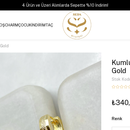
4 Ürün ve Üzeri Alımlarda Sepette %10 İndirim!
OŞ
CHARM
ÇOCUK
İNDİRİM
TAÇ
 Gold
Kumlu
Gold
Stok Kod
₺340
Renk