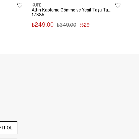
KÜPE
KÜP
Altın Kaplama Gömme ve Yeşil Taşlı Tasarım Küpe Gümüş
17885
178
₺249,00
₺2
₺349,00
%29
YIT OL