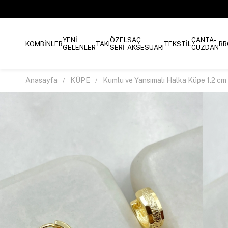
YENİ
ÖZEL
SAÇ
ÇANTA-
KOMBİNLER
TAKI
TEKSTİL
BR
GELENLER
SERİ
AKSESUARI
CÜZDAN
Anasayfa
KÜPE
Kumlu ve Yansımalı Halka Küpe 1.2 cm