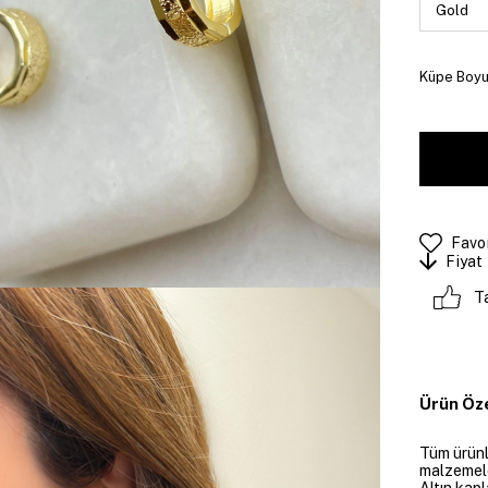
Küpe Boyut
Favor
Fiyat
T
Ürün Öze
Tüm ürünle
malzemeler
Altın kapl