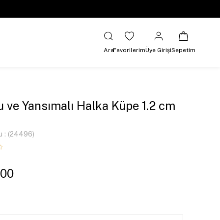
Ara
Favorilerim
Üye Girişi
Sepetim
 ve Yansımalı Halka Küpe 1.2 cm
u
(24496)
,00