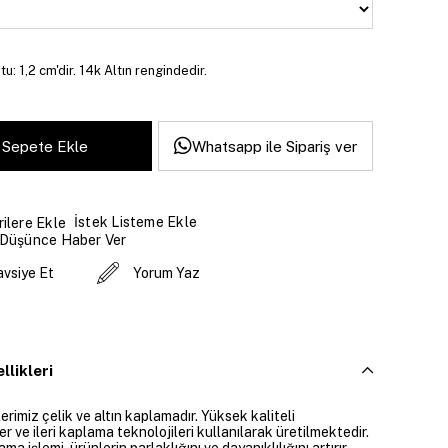
u: 1,2 cm'dir. 14k Altın rengindedir.
Whatsapp ile Sipariş ver
İstek Listeme Ekle
ilere Ekle
 Düşünce Haber Ver
avsiye Et
Yorum Yaz
llikleri
rimiz çelik ve altın kaplamadır. Yüksek kaliteli
 ve ileri kaplama teknolojileri kullanılarak üretilmektedir.
ama işlemi, ürünlerin parlaklığını ve dayanıklılığını artırır.