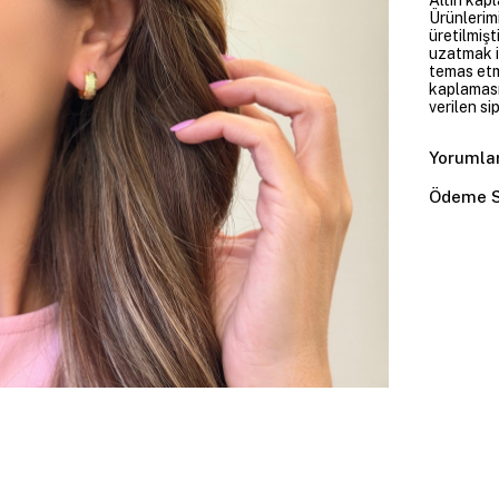
Ürünlerim
üretilmişt
uzatmak i
temas etme
kaplaması
verilen si
Yorumla
Ödeme S