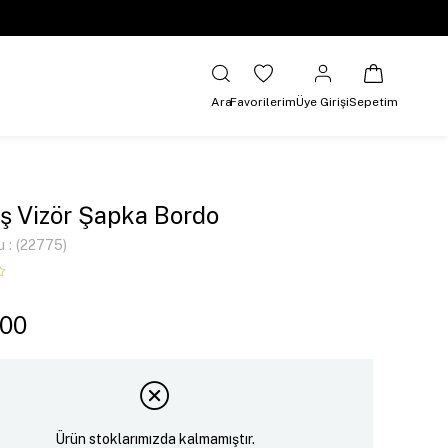
Ara
Favorilerim
Üye Girişi
Sepetim
 Vizör Şapka Bordo
u
(22775)
,00
Ürün stoklarımızda kalmamıştır.