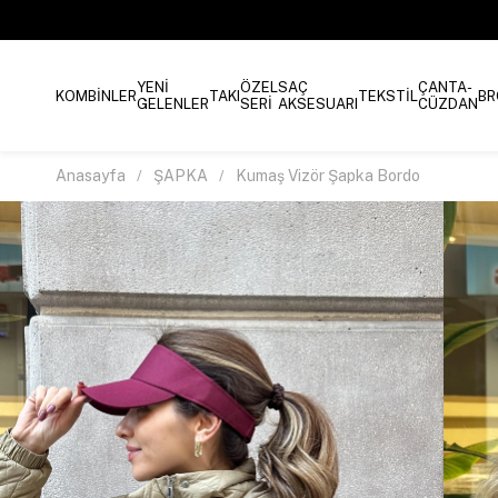
YENİ
ÖZEL
SAÇ
ÇANTA-
KOMBİNLER
TAKI
TEKSTİL
BR
GELENLER
SERİ
AKSESUARI
CÜZDAN
Anasayfa
ŞAPKA
Kumaş Vizör Şapka Bordo