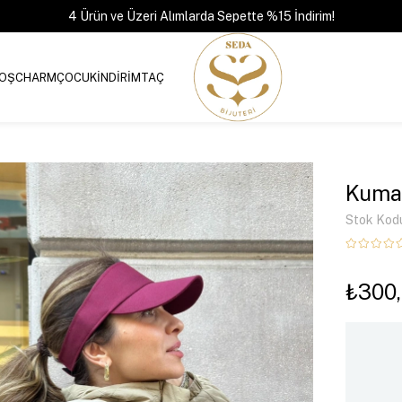
4 Ürün ve Üzeri Alımlarda Sepette %15 İndirim!
OŞ
CHARM
ÇOCUK
İNDİRİM
TAÇ
Kumaş
Stok Kod
₺300