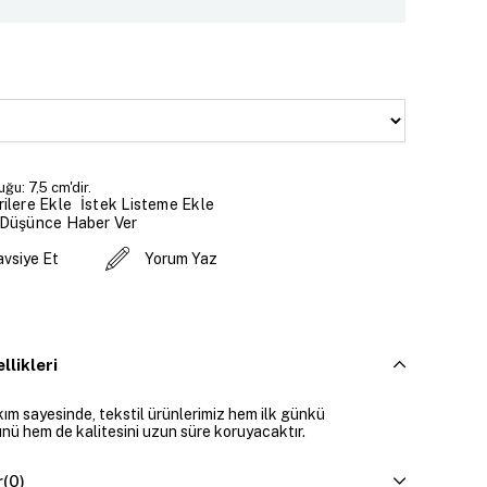
ğu: 7,5 cm'dir.
İstek Listeme Ekle
ilere Ekle
 Düşünce Haber Ver
avsiye Et
Yorum Yaz
llikleri
ım sayesinde, tekstil ürünlerimiz hem ilk günkü
ü hem de kalitesini uzun süre koruyacaktır.
r
(0)