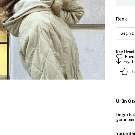
Renk
Kep Uzunlu
Favor
Fiyat
T
Ürün Öze
Doğru bak
görünümün
Yorumla