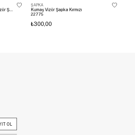
ŞAPKA
ŞAP
Leopar Kenarlı Üstü Açık Hasır Vizör Şapka Kahve
Kumaş Vizör Şapka Kırmızı
Kira
22775
238
₺300,00
₺62
YIT OL