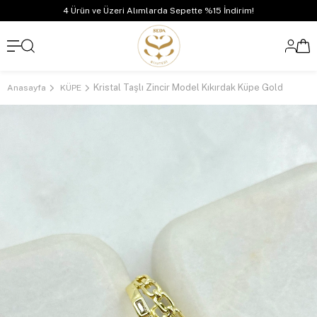
4 Ürün ve Üzeri Alımlarda Sepette %15 İndirim!
Kristal Taşlı Zincir Model Kıkırdak Küpe Gold
Anasayfa
KÜPE