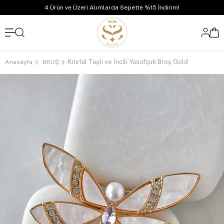
4 Ürün ve Üzeri Alımlarda Sepette %15 İndirim!
Kristal Taşlı ve İncili Yusufçuk Broş Gold
Anasayfa
BROŞ