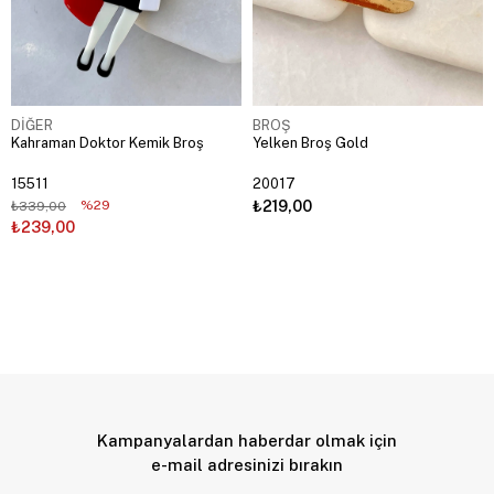
DİĞER
BROŞ
Kahraman Doktor Kemik Broş
Yelken Broş Gold
15511
20017
%29
₺219,00
₺339,00
₺239,00
Kampanyalardan haberdar olmak için
e-mail adresinizi bırakın