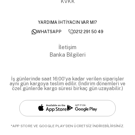
KVKK
YARDIMA İHTİYACIN VAR MI?
0212 291 50 49
WHATSAPP
İletişim
Banka Bilgileri
İş günlerinde saat 16:00’ya kadar verilen siparişler
aynı gün kargoya teslim edilir. (İndirim dönemleri ve
özel günlerde kargo süresi birkaç gün uzayabilir.)
*APP STORE VE GOOGLE PLAY'DEN ÜCRETSİZ İNDİREBİLİRSİNİZ.