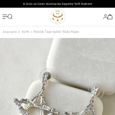
4 Ürün ve Üzeri Alımlarda Sepette %15 İndirim!
Kristal Taşlı Işıltılı Yıldız Küpe
Anasayfa
KÜPE