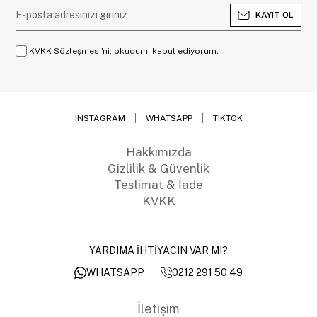
KAYIT OL
KVKK Sözleşmesi'ni, okudum, kabul ediyorum.
INSTAGRAM
WHATSAPP
TIKTOK
Hakkımızda
Gizlilik & Güvenlik
Teslimat & İade
KVKK
YARDIMA İHTİYACIN VAR MI?
0212 291 50 49
WHATSAPP
İletişim