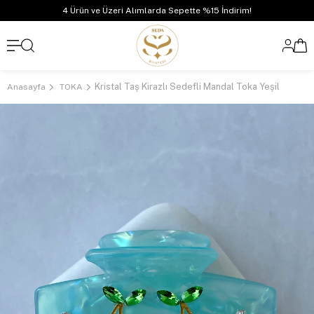
4 Ürün ve Üzeri Alımlarda Sepette %15 İndirim!
Kristal Taş Kirazlı Sedefli Mandal Toka Yeşil
Anasayfa
TOKA