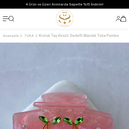
4 Ürün ve Üzeri Alımlarda Sepette %15 İndirim!
Kristal Taş Kirazlı Sedefli Mandal Toka Pembe
Anasayfa
TOKA