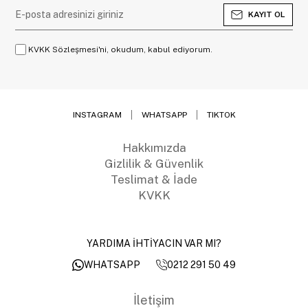
KAYIT OL
KVKK Sözleşmesi'ni, okudum, kabul ediyorum.
INSTAGRAM
WHATSAPP
TIKTOK
Hakkımızda
Gizlilik & Güvenlik
Teslimat & İade
KVKK
YARDIMA İHTİYACIN VAR MI?
0212 291 50 49
WHATSAPP
İletişim