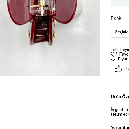
Renk
Toka Boyut
Favor
Fiyat
T
Ürün Öze
İş günler
teslim edil
Yorumla