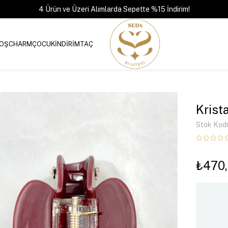
4 Ürün ve Üzeri Alımlarda Sepette %15 İndirim!
OŞ
CHARM
ÇOCUK
İNDİRİM
TAÇ
o
Krist
Stok Kod
₺470