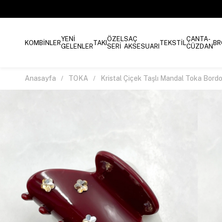
YENİ
ÖZEL
SAÇ
ÇANTA-
KOMBİNLER
TAKI
TEKSTİL
BR
GELENLER
SERİ
AKSESUARI
CÜZDAN
Anasayfa
TOKA
Kristal Çiçek Taşlı Mandal Toka Bord