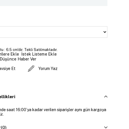
u : 6.5 cm'dir. Tekli Satılmaktadır.
İstek Listeme Ekle
ilere Ekle
 Düşünce Haber Ver
avsiye Et
Yorum Yaz
llikleri
inde saat 16:00’ya kadar verilen siparişler aynı gün kargoya
ir.
r
(0)