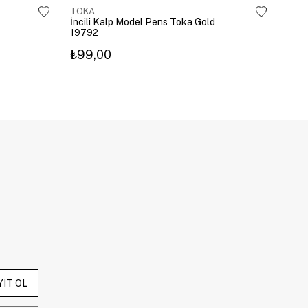
TOKA
TOK
İncili Kalp Model Pens Toka Gold
Kira
19792
203
₺99,00
₺3
YIT OL