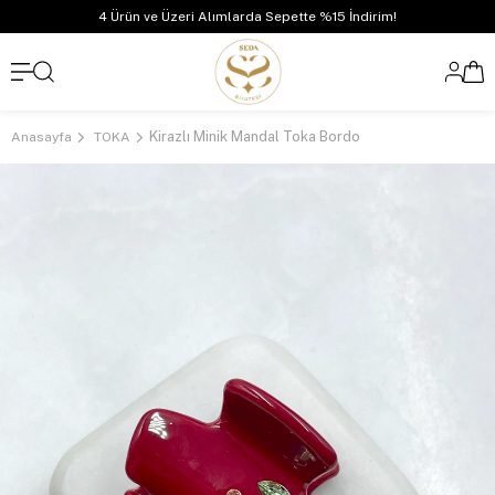
4 Ürün ve Üzeri Alımlarda Sepette %15 İndirim!
Kirazlı Minik Mandal Toka Bordo
Anasayfa
TOKA