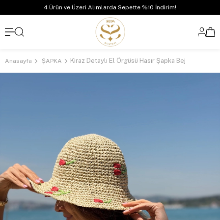
4 Ürün ve Üzeri Alımlarda Sepette %10 İndirim!
Kiraz Detaylı El Örgüsü Hasır Şapka Bej
Anasayfa
ŞAPKA