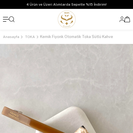
4 Ürün ve Üzeri Alımlarda Sepette %15 İndirim!
Kemik Fiyonk Otomatik Toka Sütlü Kahve
Anasayfa
TOKA