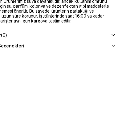
ir. Ürünlerimiz suya dayanıklıdır; ancak kullanım ömrünü
çin su, parfüm, kolonya ve dezenfektan gibi maddelerle
mesi önerilir. Bu sayede, ürünlerin parlaklığı ve
 uzun süre korunur. İş günlerinde saat 16:00 ya kadar
parişler aynı gün kargoya teslim edilir.
r
(0)
eçenekleri