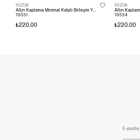
YÜZÜK
YÜZÜK
Altın Kaplama Minimal Kalpli Birleşim Yüzük Gold
Altın Kaplam
19331
19334
₺220,00
₺220,00