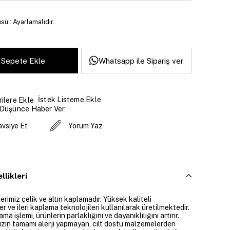
sü : Ayarlamalıdır.
Whatsapp ile Sipariş ver
İstek Listeme Ekle
ilere Ekle
 Düşünce Haber Ver
avsiye Et
Yorum Yaz
llikleri
rimiz çelik ve altın kaplamadır. Yüksek kaliteli
 ve ileri kaplama teknolojileri kullanılarak üretilmektedir.
ama işlemi, ürünlerin parlaklığını ve dayanıklılığını artırır.
izin tamamı alerji yapmayan, cilt dostu malzemelerden