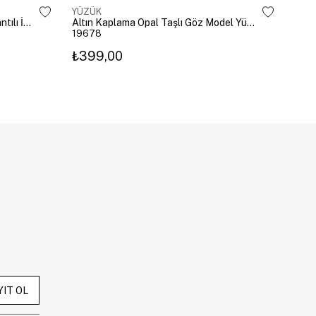
YÜZÜK
YÜZ
Altın Kaplama Damla Kristal Sallantılı İkili Yüzük Gold
Altın Kaplama Opal Taşlı Göz Model Yüzük Pembe
19678
196
₺399,00
₺3
YIT OL