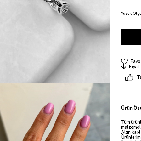
Yüzük Ölçü
Favor
Fiyat
T
Ürün Öze
Tüm ürünle
malzemeler
Altın kapl
Ürünlerim