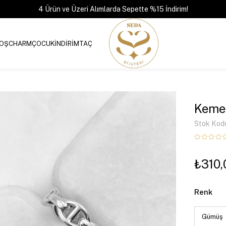
4 Ürün ve Üzeri Alımlarda Sepette %15 İndirim!
OŞ
CHARM
ÇOCUK
İNDİRİM
TAÇ
Keme
Stok Kod
₺310,
Renk