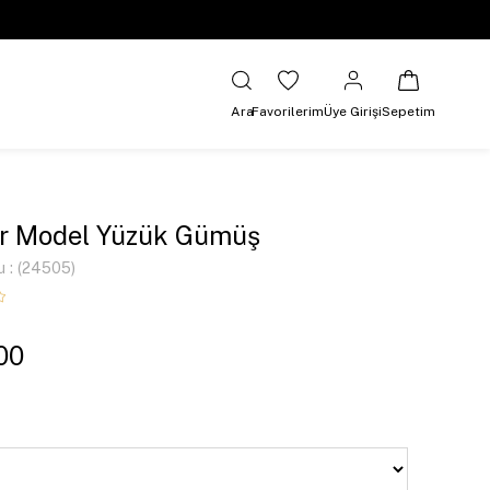
Ara
Favorilerim
Üye Girişi
Sepetim
r Model Yüzük Gümüş
u
(24505)
00