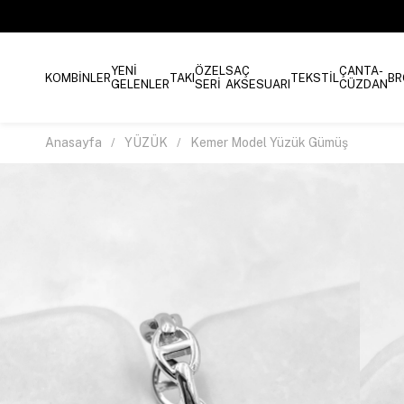
YENİ
ÖZEL
SAÇ
ÇANTA-
KOMBİNLER
TAKI
TEKSTİL
BR
GELENLER
SERİ
AKSESUARI
CÜZDAN
Anasayfa
YÜZÜK
Kemer Model Yüzük Gümüş