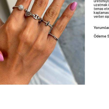
üretilmişt
uzatmak i
temas etme
kaplaması
verilen si
Yorumla
Ödeme S