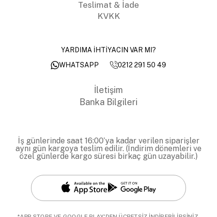
Teslimat & İade
KVKK
YARDIMA İHTİYACIN VAR MI?
0212 291 50 49
WHATSAPP
İletişim
Banka Bilgileri
İş günlerinde saat 16:00’ya kadar verilen siparişler
aynı gün kargoya teslim edilir. (İndirim dönemleri ve
özel günlerde kargo süresi birkaç gün uzayabilir.)
*APP STORE VE GOOGLE PLAY'DEN ÜCRETSİZ İNDİREBİLİRSİNİZ.