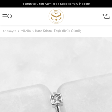
4 Ürün ve Üzeri Alımlarda Sepette %10 İndirim!
Kare Kristal Taşlı Yüzük Gümüş
Anasayfa
YÜZÜK