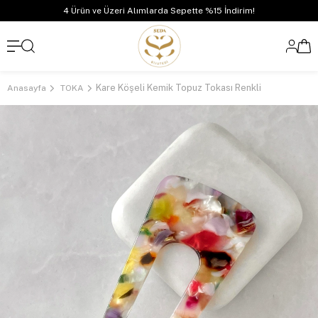
4 Ürün ve Üzeri Alımlarda Sepette %15 İndirim!
Kare Köşeli Kemik Topuz Tokası Renkli
Anasayfa
TOKA