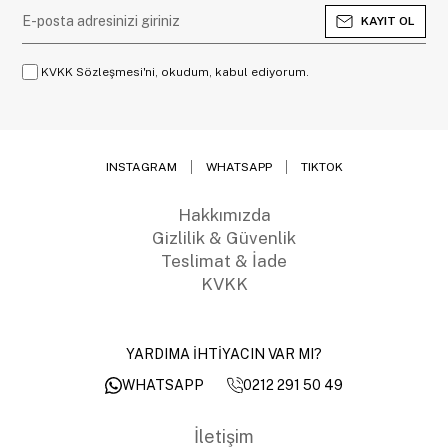
KAYIT OL
KVKK Sözleşmesi'ni, okudum, kabul ediyorum.
INSTAGRAM
WHATSAPP
TIKTOK
Hakkımızda
Gizlilik & Güvenlik
Teslimat & İade
KVKK
YARDIMA İHTİYACIN VAR MI?
0212 291 50 49
WHATSAPP
İletişim