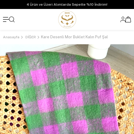
4 Ürün ve Üzeri Alımlarda Sepette %10 İndirim!
Kare Desenli Mor Buklet Kalın Puf Şal
Anasayfa
DİĞER