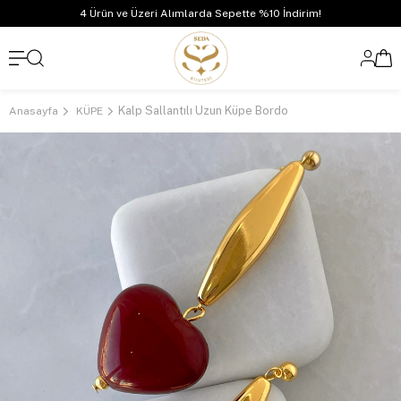
4 Ürün ve Üzeri Alımlarda Sepette %10 İndirim!
Kalp Sallantılı Uzun Küpe Bordo
Anasayfa
KÜPE