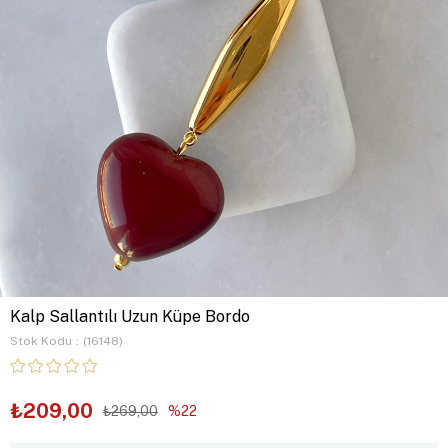
Kalp Sallantılı Uzun Küpe Bordo
Stok Kodu
(16148)
₺209,00
₺269,00
22