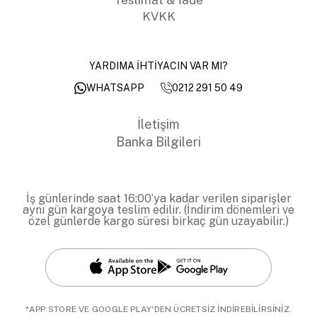
KVKK
YARDIMA İHTİYACIN VAR MI?
0212 291 50 49
WHATSAPP
İletişim
Banka Bilgileri
İş günlerinde saat 16:00’ya kadar verilen siparişler
aynı gün kargoya teslim edilir. (İndirim dönemleri ve
özel günlerde kargo süresi birkaç gün uzayabilir.)
*APP STORE VE GOOGLE PLAY'DEN ÜCRETSİZ İNDİREBİLİRSİNİZ.