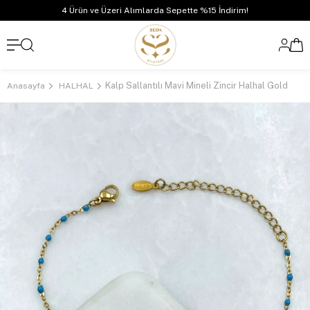
4 Ürün ve Üzeri Alımlarda Sepette %15 İndirim!
Kalp Sallantılı Mavi Mineli Zincir Halhal Gold
Anasayfa
HALHAL