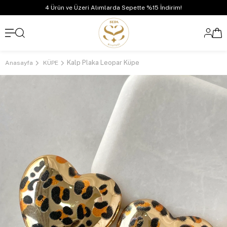
4 Ürün ve Üzeri Alımlarda Sepette %15 İndirim!
Kalp Plaka Leopar Küpe
Anasayfa
KÜPE