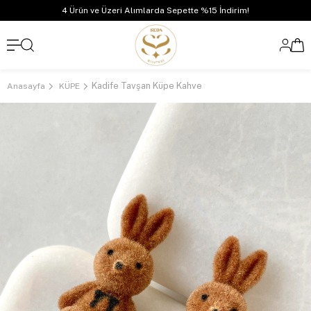
4 Ürün ve Üzeri Alımlarda Sepette %15 İndirim!
Kadife Tavşan Küpe Kahve
Anasayfa
KÜPE