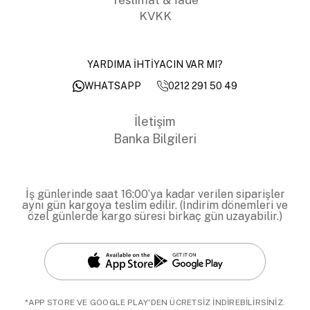
KVKK
YARDIMA İHTİYACIN VAR MI?
0212 291 50 49
WHATSAPP
İletişim
Banka Bilgileri
İş günlerinde saat 16:00’ya kadar verilen siparişler
aynı gün kargoya teslim edilir. (İndirim dönemleri ve
özel günlerde kargo süresi birkaç gün uzayabilir.)
*APP STORE VE GOOGLE PLAY'DEN ÜCRETSİZ İNDİREBİLİRSİNİZ.