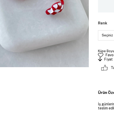
Renk
Küpe Boyut
Favor
Fiyat
T
Ürün Öze
İş günler
teslim edil