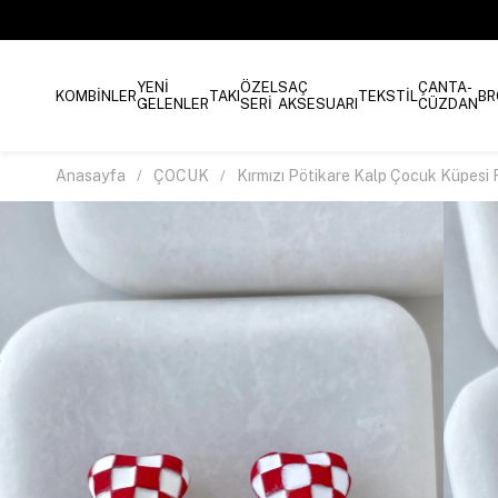
YENİ
ÖZEL
SAÇ
ÇANTA-
KOMBİNLER
TAKI
TEKSTİL
BR
GELENLER
SERİ
AKSESUARI
CÜZDAN
Anasayfa
ÇOCUK
Kırmızı Pötikare Kalp Çocuk Küpesi 