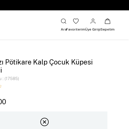
Ara
Favorilerim
Üye Girişi
Sepetim
zı Pötikare Kalp Çocuk Küpesi
i
u
(17585)
00