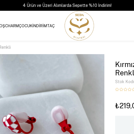
4 Ürün ve Üzeri Alımlarda Sepette %10 İndirim!
OŞ
CHARM
ÇOCUK
İNDİRİM
TAÇ
Renkli
Kırmı
Renkl
Stok Kod
₺219,