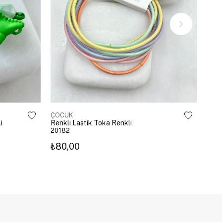
ÇOCUK
ÇOC
i
Renkli Lastik Toka Renkli
Geyi
20182
209
₺80,00
₺10