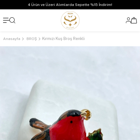
4 Ürün ve Üzeri Alımlarda Sepette %15 İndirim!
Kırmızı Kuş Broş Renkli
Anasayfa
BROŞ