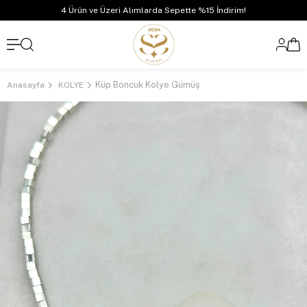
4 Ürün ve Üzeri Alımlarda Sepette %15 İndirim!
Küp Boncuk Kolye Gümüş
Anasayfa
KOLYE