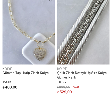
KOLYE
KOLYE
Gömme Taşlı Kalp Zincir Kolye
Çelik Zincir Detaylı Üç Sıra Kolye
Gümüş Renk
15609
11627
₺400,00
%41
₺899,00
₺529,00