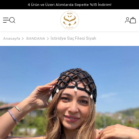
4 Ürün ve Üzeri Alımlarda Sepette %15 İndirim!
İstiridye Saç Filesi Siyah
Anasayfa
BANDANA