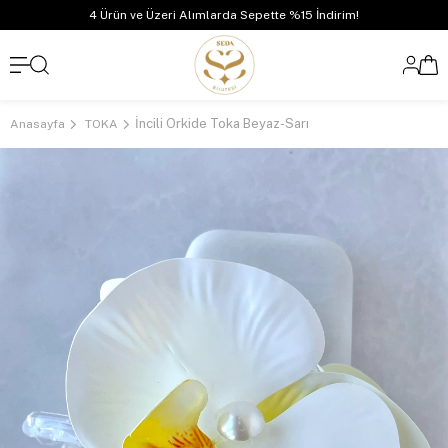
4 Ürün ve Üzeri Alımlarda Sepette %15 İndirim!
İncili Orkide Toka Beyaz-Sarı
Anasayfa
TOKA