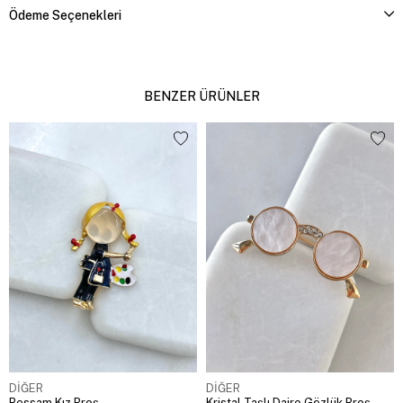
Ödeme Seçenekleri
BENZER ÜRÜNLER
DİĞER
DİĞER
Ressam Kız Broş
Kristal Taşlı Daire Gözlük Broş