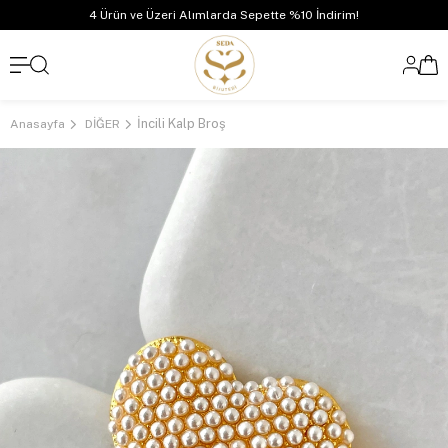
4 Ürün ve Üzeri Alımlarda Sepette %10 İndirim!
İncili Kalp Broş
Anasayfa
DİĞER