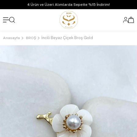
4 Ürün ve Üzeri Alımlarda Sepette %15 İndirim!
İncili Beyaz Çiçek Broş Gold
Anasayfa
BROŞ