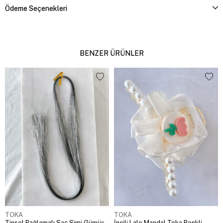
Ödeme Seçenekleri
BENZER ÜRÜNLER
TOKA
TOKA
Tinsel Bağlamalı Saç Simi Gümüş
İncili Lale Mandal Toka Renkli