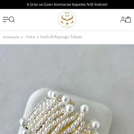
4 Ürün ve Üzeri Alımlarda Sepette %15 İndirim!
İncili At Kuyruğu Tokası
Anasayfa
TOKA