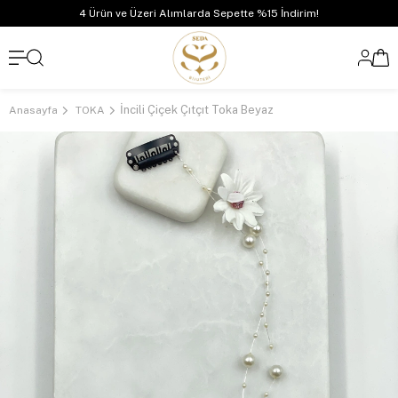
4 Ürün ve Üzeri Alımlarda Sepette %15 İndirim!
İncili Çiçek Çıtçıt Toka Beyaz
Anasayfa
TOKA